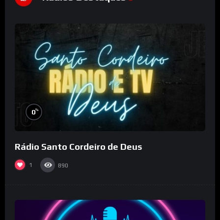
%
0
Rádio Santo Cordeiro de Deus
1
890