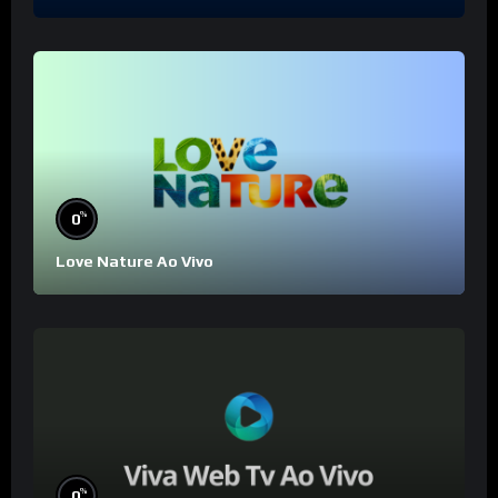
%
0
Love Nature Ao Vivo
%
0