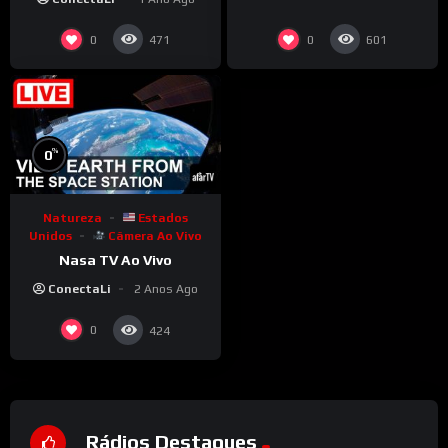
0
0
471
601
%
0
Natureza
Estados
Unidos
Câmera Ao Vivo
Nasa TV Ao Vivo
ConectaLi
2 Anos Ago
0
424
Rádios Destaques