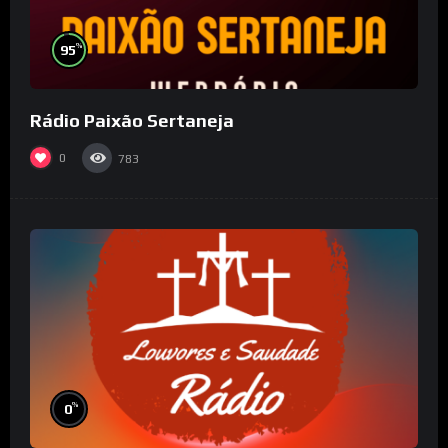
%
95
Rádio Paixão Sertaneja
0
783
%
0