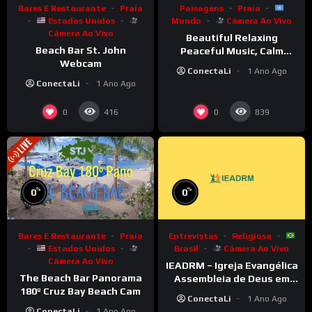
Bares E Restaurante
Praia
Paisagens
Praia
Estados Unidos
Mundo
Câmera Ao Vivo
Câmera Ao Vivo
Beautiful Relaxing
Beach Bar St. John
Peaceful Music, Calm
Webcam
Music 24/7
ConectaLi
1 Ano Ago
ConectaLi
1 Ano Ago
0
0
416
839
%
%
0
0
Bares E Restaurante
Praia
Entrevistas
Religiosa
Estados Unidos
Brasil
Câmera Ao Vivo
Câmera Ao Vivo
IEADRM – Igreja Evangélica
The Beach Bar Panorama
Assembleia de Deus em
180º Cruz Bay Beach Cam
Rolim de Moura–RO
ConectaLi
1 Ano Ago
ConectaLi
1 Ano Ago