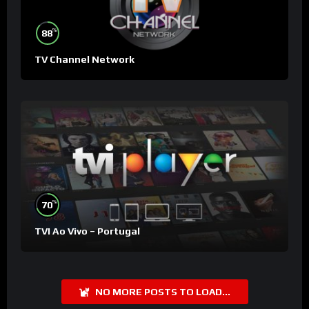
%
88
TV Channel Network
%
70
TVI Ao Vivo – Portugal
NO MORE POSTS TO LOAD...