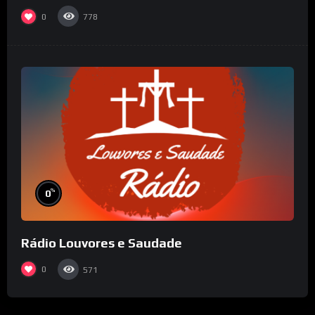
0
778
%
0
Rádio Louvores e Saudade
0
571