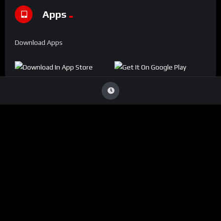
Apps
Download Apps
Denúncia
Viu Conteúdo Ilegal
?
Caso identifique alguma transmissão que viole direitos
autorais ou infrinja nossas diretrizes, entre em contato
conosco:
ouvidoria@conecta.li