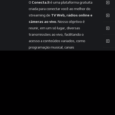
O
Conecta.li
é uma plataforma gratuita
criada para conectar você ao melhor do
streaming de
TV Web, rádios online e
câmeras ao vivo
. Nosso objetivo é
reunir, em um só lugar, diversas
transmissões ao vivo, facilitando o
acesso a conteúdos variados, como
programação musical, canais
informativos, entretenimento e
câmeras ao vivo de diferentes locais.
Acreditamos na democratização do
acesso ao streaming, oferecendo uma
experiência simples, prática e acessível
para todos.
Seja para ouvir sua rádio
favorita, acompanhar uma Web TV
ou visualizar câmeras ao vivo, o
Conecta.li está aqui para aproximar