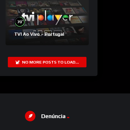
%
70
TVI Ao Vivo – Portugal
NO MORE POSTS TO LOAD...
Denúncia