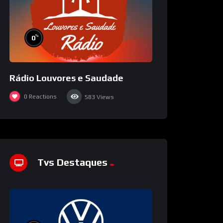
%
0
Rádio Louvores e Saudade
0
Reactions
583
Views
Tvs Destaques