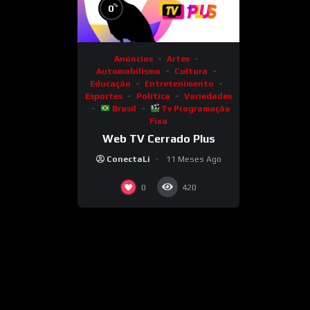
%
0
Anúncios
Artes
Automobilismo
Cultura
Educação
Entretenimento
Esportes
Política
Variedades
Brasil
Tv Programação
Fixa
Web TV Cerrado Plus
ConectaLi
11 Meses Ago
0
420