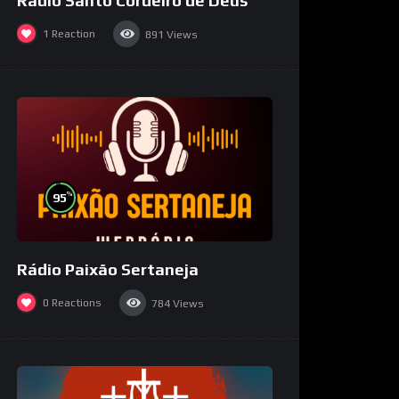
Rádio Santo Cordeiro de Deus
1
Reaction
891
Views
%
95
Rádio Paixão Sertaneja
0
Reactions
784
Views