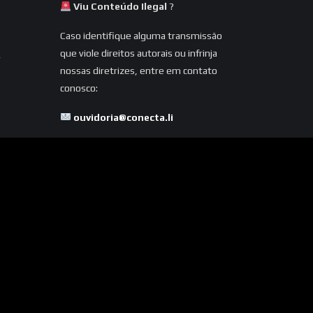
Viu Conteúdo Ilegal
?
Caso identifique alguma transmissão
que viole direitos autorais ou infrinja
nossas diretrizes, entre em contato
conosco:
ouvidoria@conecta.li
Seu reporte é essencial para
mantermos a plataforma segura e
dentro da legalidade.