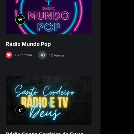
%
95
Rádio Mundo Pop
1
Reaction
1K
Views
%
0