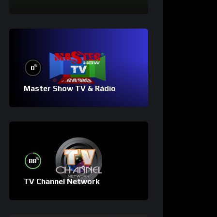
%
0
Master Show TV & Rádio
%
88
TV Channel Network