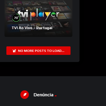
%
70
TVI Ao Vivo – Portugal
NO MORE POSTS TO LOAD...
Denúncia