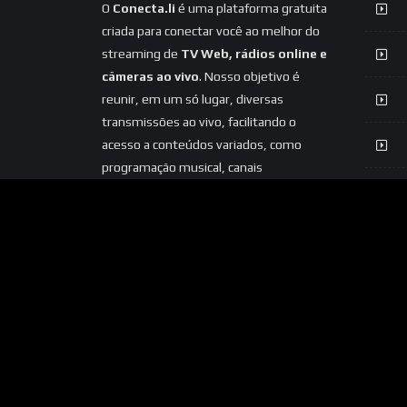
O
Conecta.li
é uma plataforma gratuita
criada para conectar você ao melhor do
streaming de
TV Web, rádios online e
câmeras ao vivo
. Nosso objetivo é
reunir, em um só lugar, diversas
transmissões ao vivo, facilitando o
acesso a conteúdos variados, como
programação musical, canais
informativos, entretenimento e
câmeras ao vivo de diferentes locais.
Acreditamos na democratização do
acesso ao streaming, oferecendo uma
experiência simples, prática e acessível
para todos.
Seja para ouvir sua rádio
favorita, acompanhar uma Web TV
ou visualizar câmeras ao vivo, o
Conecta.li está aqui para aproximar