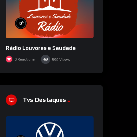
%
0
Rádio Louvores e Saudade
0
Reactions
590
Views
Tvs Destaques