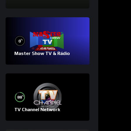
%
0
Master Show TV & Rádio
%
88
TV Channel Network