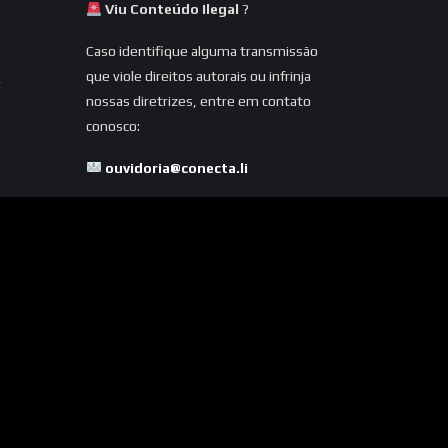
Viu Conteúdo Ilegal
?
Caso identifique alguma transmissão
que viole direitos autorais ou infrinja
nossas diretrizes, entre em contato
conosco:
ouvidoria@conecta.li
Seu reporte é essencial para
mantermos a plataforma segura e
dentro da legalidade.