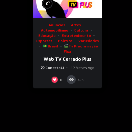
%
0
Anúncios
Artes
Automobilismo
Cultura
Educação
Entretenimento
Esportes
Política
Variedades
Brasil
Tv Programação
Fixa
Web TV Cerrado Plus
ConectaLi
12 Meses Ago
0
425