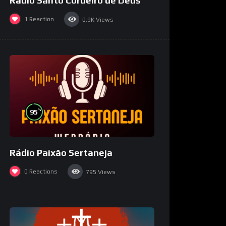
Rádio Santo Cordeiro de Deus
1
Reaction
0.9K
Views
%
95
Rádio Paixão Sertaneja
0
Reactions
795
Views