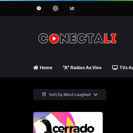
Home
Rádios Ao Vivo
TVs Ao
Sort by: Most Laughed