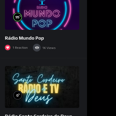
%
95
Rádio Mundo Pop
1
Reaction
1K
Views
%
0