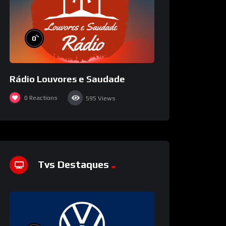
%
0
Rádio Louvores e Saudade
0
Reactions
595
Views
Tvs Destaques