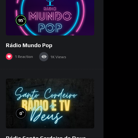
%
95
Rádio Mundo Pop
1
Reaction
1K
Views
%
0