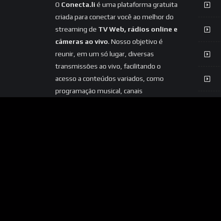
O
Conecta.li
é uma plataforma gratuita
criada para conectar você ao melhor do
streaming de
TV Web, rádios online e
câmeras ao vivo
. Nosso objetivo é
reunir, em um só lugar, diversas
transmissões ao vivo, facilitando o
acesso a conteúdos variados, como
programação musical, canais
informativos, entretenimento e
câmeras ao vivo de diferentes locais.
Acreditamos na democratização do
acesso ao streaming, oferecendo uma
experiência simples, prática e acessível
para todos.
Seja para ouvir sua rádio
favorita, acompanhar uma Web TV
ou visualizar câmeras ao vivo, o
Conecta.li está aqui para aproximar