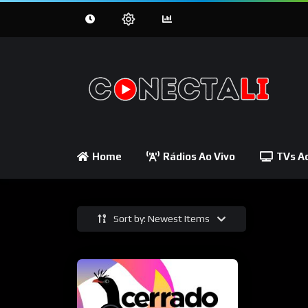
Home
Rádios Ao Vivo
TVs Ao
Sort by: Newest Items