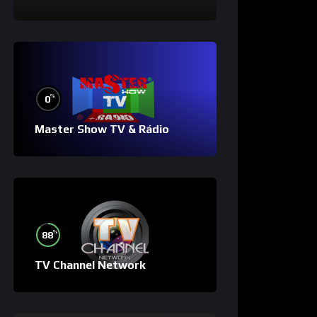
%
0
Master Show TV & Rádio
%
88
TV Channel Network