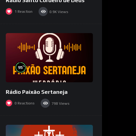
Rádio Santo Cordeiro de Deus
1
Reaction
0.9K
Views
%
95
Rádio Paixão Sertaneja
0
Reactions
798
Views