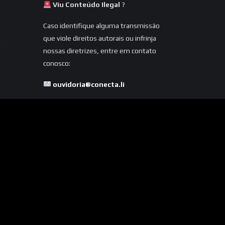
Viu Conteúdo Ilegal
?
Caso identifique alguma transmissão
que viole direitos autorais ou infrinja
nossas diretrizes, entre em contato
conosco:
ouvidoria@conecta.li
Seu reporte é essencial para
mantermos a plataforma segura e
dentro da legalidade.