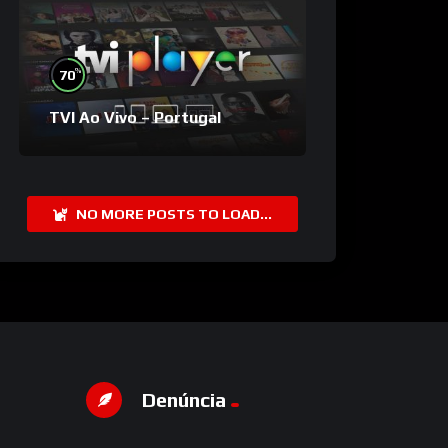
%
70
TVI Ao Vivo – Portugal
NO MORE POSTS TO LOAD...
Denúncia