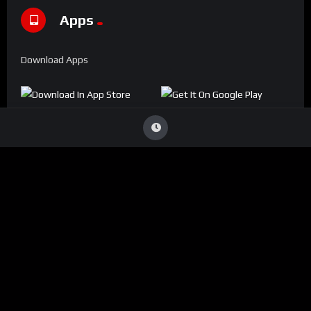
Apps
Download Apps
Denúncia
Viu Conteúdo Ilegal
?
Caso identifique alguma transmissão que viole direitos
autorais ou infrinja nossas diretrizes, entre em contato
conosco:
ouvidoria@conecta.li