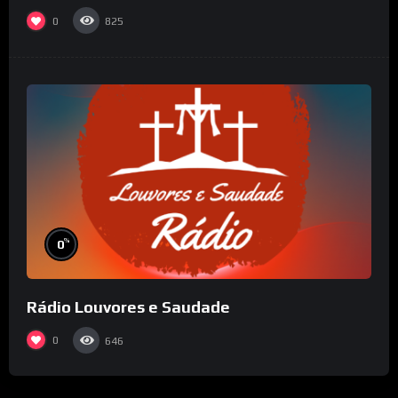
0
825
%
0
Rádio Louvores e Saudade
0
646