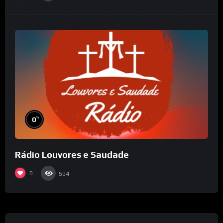
%
0
Rádio Louvores e Saudade
0
594