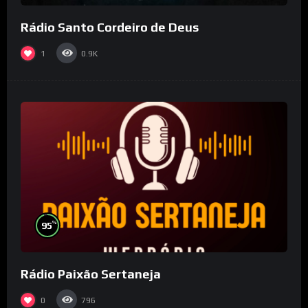
Rádio Santo Cordeiro de Deus
1
0.9K
%
95
Rádio Paixão Sertaneja
0
796