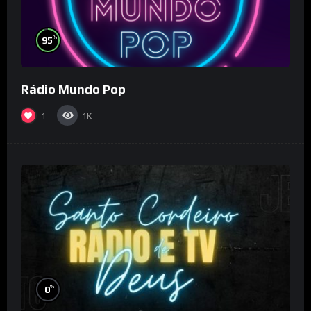
%
95
Rádio Mundo Pop
1
1K
%
0