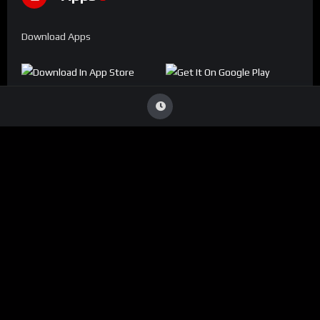
Download Apps
Denúncia
Viu Conteúdo Ilegal
?
Caso identifique alguma transmissão que viole direitos
autorais ou infrinja nossas diretrizes, entre em contato
conosco:
ouvidoria@conecta.li
Seu reporte é essencial para mantermos a plataforma segura