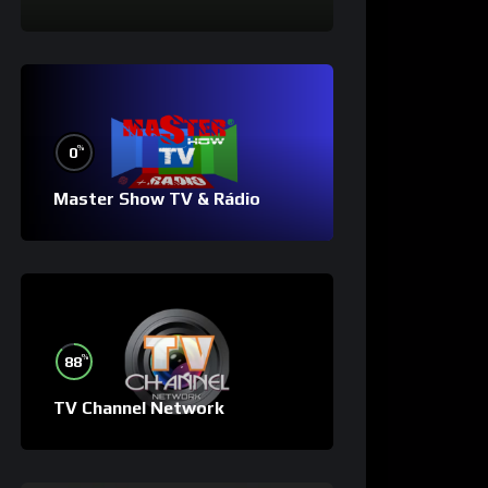
%
0
Master Show TV & Rádio
%
88
TV Channel Network