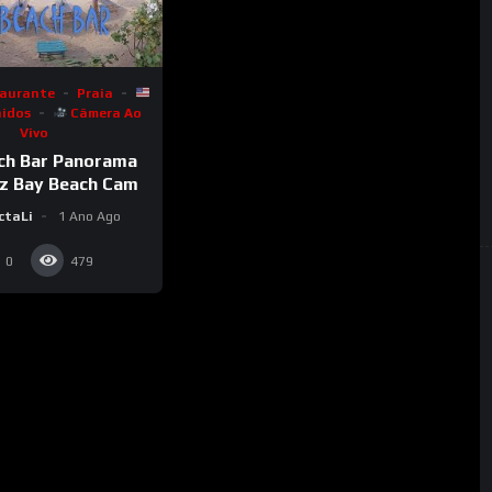
taurante
Praia
nidos
Câmera Ao
Vivo
ch Bar Panorama
uz Bay Beach Cam
ctaLi
1 Ano Ago
0
479