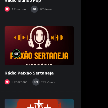
Rádio Mundo Pop
1
Reaction
1K
Views
%
95
Rádio Paixão Sertaneja
0
Reactions
795
Views