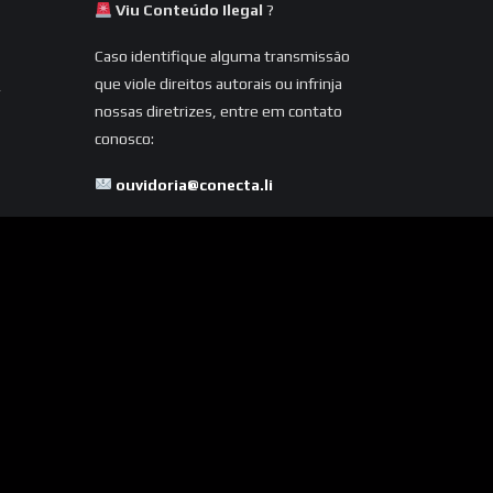
Viu Conteúdo Ilegal
?
Caso identifique alguma transmissão
que viole direitos autorais ou infrinja
nossas diretrizes, entre em contato
conosco:
ouvidoria@conecta.li
Seu reporte é essencial para
mantermos a plataforma segura e
dentro da legalidade.