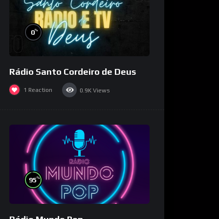
%
0
Rádio Santo Cordeiro de Deus
1
Reaction
0.9K
Views
%
95