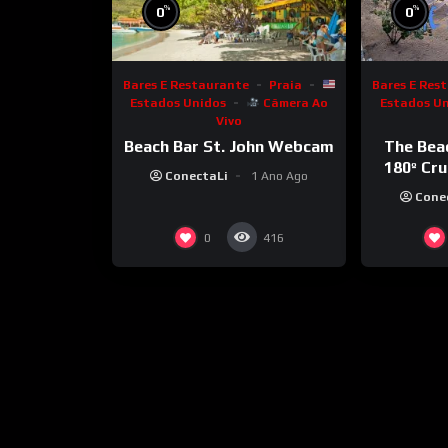
%
%
0
0
Bares E Restaurante
Praia
Bares E Res
Estados Unidos
Câmera Ao
Estados U
Vivo
Beach Bar St. John Webcam
The Bea
180º Cr
ConectaLi
1 Ano Ago
Cone
0
416