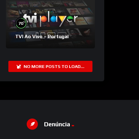
%
70
TVI Ao Vivo – Portugal
NO MORE POSTS TO LOAD...
Denúncia