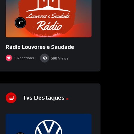
%
0
Rádio Louvores e Saudade
0
Reactions
590
Views
Tvs Destaques