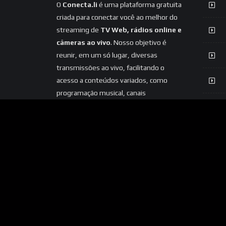
O
Conecta.li
é uma plataforma gratuita
criada para conectar você ao melhor do
streaming de
TV Web, rádios online e
câmeras ao vivo
. Nosso objetivo é
reunir, em um só lugar, diversas
transmissões ao vivo, facilitando o
acesso a conteúdos variados, como
programação musical, canais
informativos, entretenimento e
câmeras ao vivo de diferentes locais.
Acreditamos na democratização do
acesso ao streaming, oferecendo uma
experiência simples, prática e acessível
para todos.
Seja para ouvir sua rádio
favorita, acompanhar uma Web TV
ou visualizar câmeras ao vivo, o
Conecta.li está aqui para aproximar