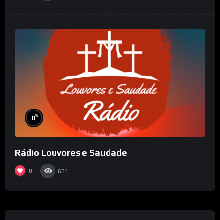
%
0
Rádio Louvores e Saudade
0
601