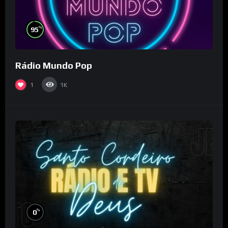
%
95
Rádio Mundo Pop
1
1K
%
0