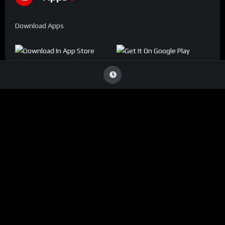
Download Apps
Denúncia
Viu Conteúdo Ilegal
?
Caso identifique alguma transmissão que viole direitos
autorais ou infrinja nossas diretrizes, entre em contato
conosco:
ouvidoria@conecta.li
Seu reporte é essencial para mantermos a plataforma segura