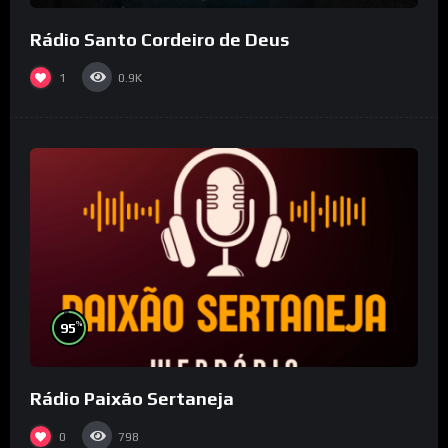
Rádio Santo Cordeiro de Deus
1
0.9K
%
95
Rádio Paixão Sertaneja
0
798