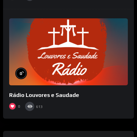
%
0
Rádio Louvores e Saudade
0
613