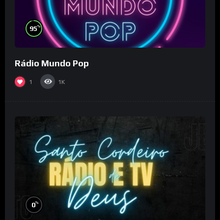
%
95
Rádio Mundo Pop
1
1K
%
0