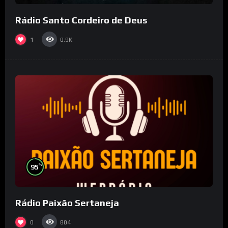
Rádio Santo Cordeiro de Deus
1
0.9K
%
95
Rádio Paixão Sertaneja
0
804