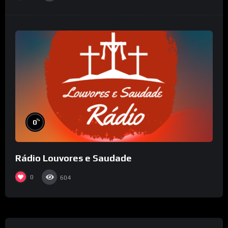
%
0
Rádio Louvores e Saudade
0
604