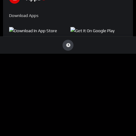
Download Apps
Denúncia
Viu Conteúdo Ilegal
?
Caso identifique alguma transmissão que viole direitos
autorais ou infrinja nossas diretrizes, entre em contato
conosco:
ouvidoria@conecta.li
Seu reporte é essencial para mantermos a plataforma segura