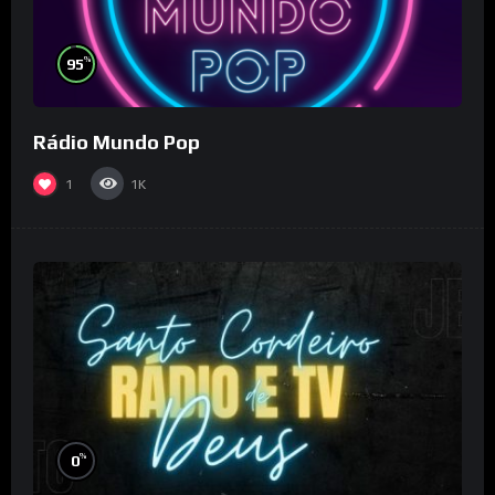
%
95
Rádio Mundo Pop
1
1K
%
0