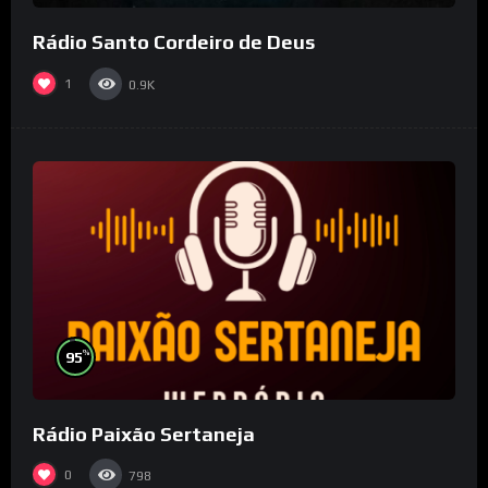
Rádio Santo Cordeiro de Deus
1
0.9K
%
95
Rádio Paixão Sertaneja
0
798