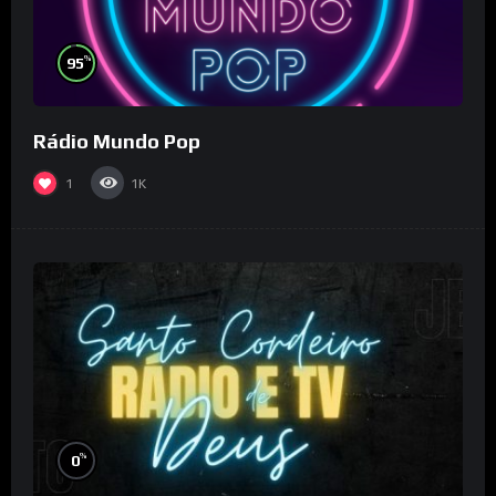
%
95
Rádio Mundo Pop
1
1K
%
0