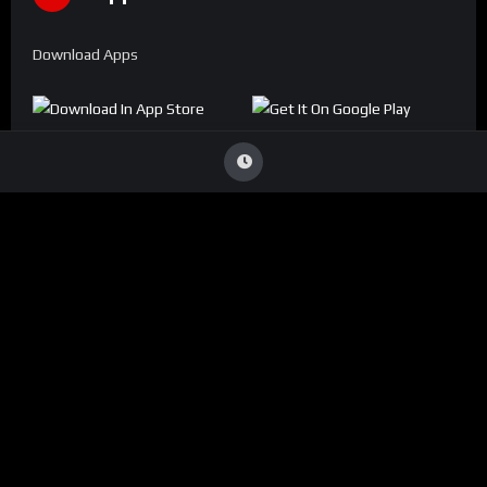
Download Apps
Denúncia
Viu Conteúdo Ilegal
?
Caso identifique alguma transmissão que viole direitos
autorais ou infrinja nossas diretrizes, entre em contato
conosco:
ouvidoria@conecta.li
Seu reporte é essencial para mantermos a plataforma segura