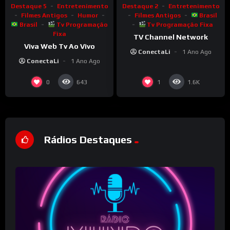
Destaque 2
Entretenimento
Destaque 5
Entretenimento
Filmes Antigos
Brasil
Filmes Antigos
Humor
Tv Programação Fixa
Brasil
Tv Programação
Fixa
TV Channel Network
Viva Web Tv Ao Vivo
ConectaLi
1 Ano Ago
ConectaLi
1 Ano Ago
0
1
643
1.6K
Rádios Destaques