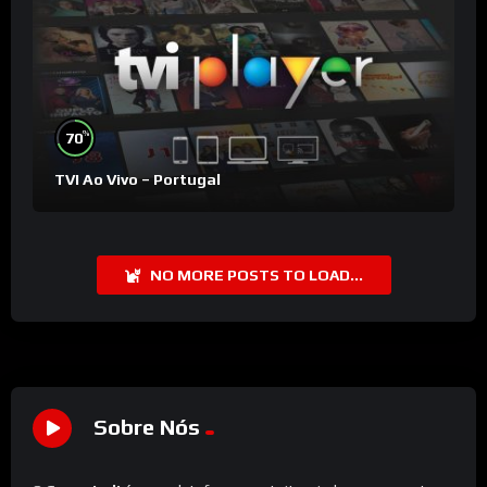
%
70
TVI Ao Vivo – Portugal
NO MORE POSTS TO LOAD...
Sobre Nós