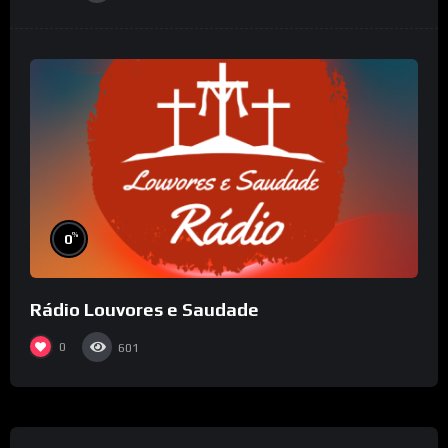
%
0
Rádio Louvores e Saudade
0
601