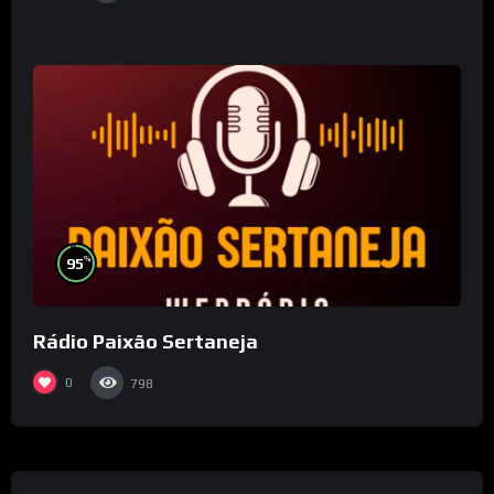
%
95
Rádio Paixão Sertaneja
0
798