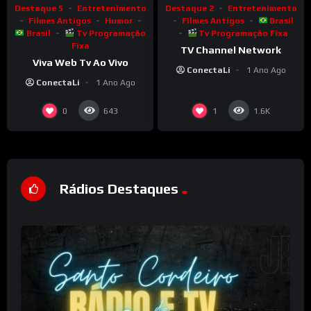
Destaque 2
Entretenimento
Destaque 5
Entretenimento
Filmes Antigos
Brasil
Filmes Antigos
Humor
Tv Programação Fixa
Brasil
Tv Programação
Fixa
TV Channel Network
Viva Web Tv Ao Vivo
ConectaLi
1 Ano Ago
ConectaLi
1 Ano Ago
0
1
643
1.6K
Rádios Destaques