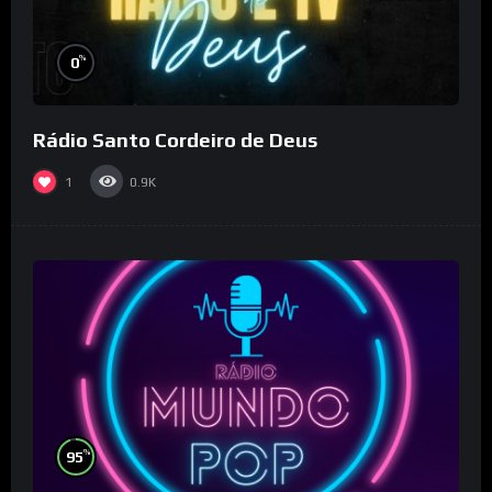
%
0
Rádio Santo Cordeiro de Deus
1
0.9K
%
95