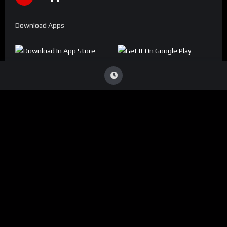
Download Apps
Denúncia
Viu Conteúdo Ilegal
?
Caso identifique alguma transmissão que viole direitos
autorais ou infrinja nossas diretrizes, entre em contato
conosco:
ouvidoria@conecta.li
Seu reporte é essencial para mantermos a plataforma segura