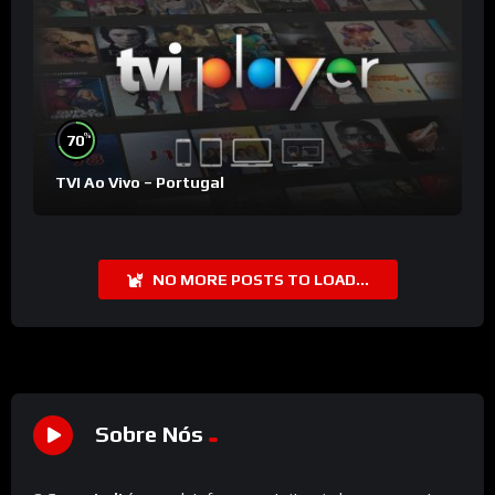
%
70
TVI Ao Vivo – Portugal
NO MORE POSTS TO LOAD...
Sobre Nós