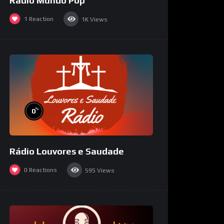
Rádio Mundo Pop
1
Reaction
1K
Views
%
0
Rádio Louvores e Saudade
0
Reactions
595
Views