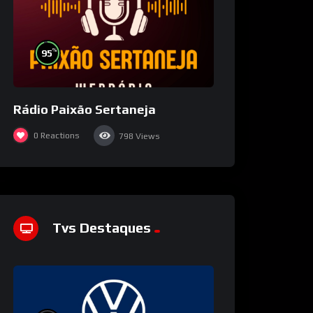
%
95
Rádio Paixão Sertaneja
0
Reactions
798
Views
Tvs Destaques