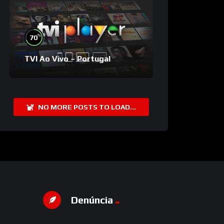
%
70
TVI Ao Vivo – Portugal
NO MORE POSTS TO LOAD...
Denúncia