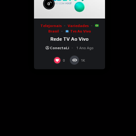
%
0
Telejornais
Variedades
Brasil
Tvs Ao Vivo
Rede TV Ao Vivo
ConectaLi
1 Ano Ago
0
1K