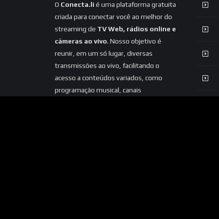
O
Conecta.li
é uma plataforma gratuita
criada para conectar você ao melhor do
streaming de
TV Web, rádios online e
câmeras ao vivo
. Nosso objetivo é
reunir, em um só lugar, diversas
transmissões ao vivo, facilitando o
acesso a conteúdos variados, como
programação musical, canais
informativos, entretenimento e
câmeras ao vivo de diferentes locais.
Acreditamos na democratização do
acesso ao streaming, oferecendo uma
experiência simples, prática e acessível
para todos.
Seja para ouvir sua rádio
favorita, acompanhar uma Web TV
ou visualizar câmeras ao vivo, o
Conecta.li está aqui para aproximar