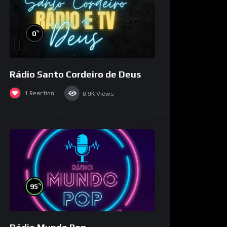
%
0
Rádio Santo Cordeiro de Deus
1
Reaction
0.9K
Views
%
95