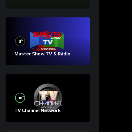
%
0
Master Show TV & Rádio
%
88
TV Channel Network