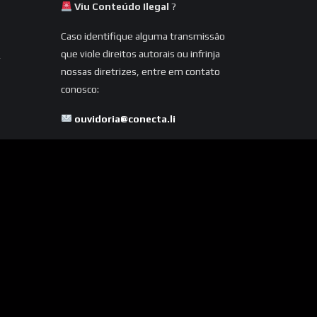
Viu Conteúdo Ilegal
?
Caso identifique alguma transmissão
que viole direitos autorais ou infrinja
nossas diretrizes, entre em contato
conosco:
ouvidoria@conecta.li
Seu reporte é essencial para
mantermos a plataforma segura e
dentro da legalidade.