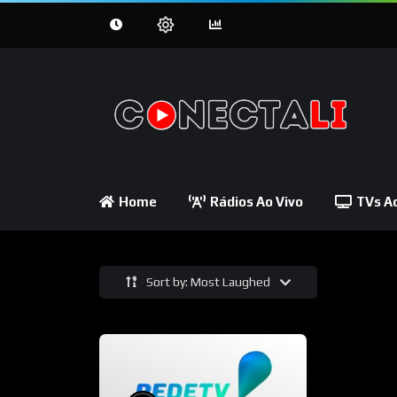
Home
Rádios Ao Vivo
TVs Ao
Sort by: Most Laughed