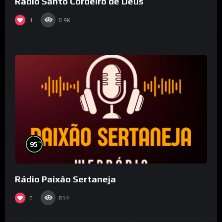
Rádio Santo Cordeiro de Deus
1
0.9K
%
95
Rádio Paixão Sertaneja
0
814