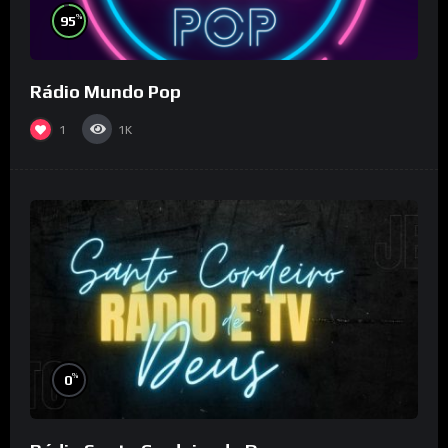
%
95
Rádio Mundo Pop
1
1K
%
0