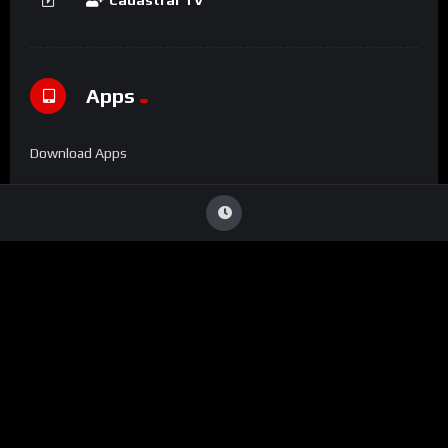
Cadastrar TV
Apps
Download Apps
Denúncia
Viu Conteúdo Ilegal
?
Caso identifique alguma transmissão que viole direitos
autorais ou infrinja nossas diretrizes, entre em contato