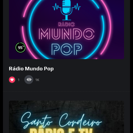
%
95
Rádio Mundo Pop
1
1K