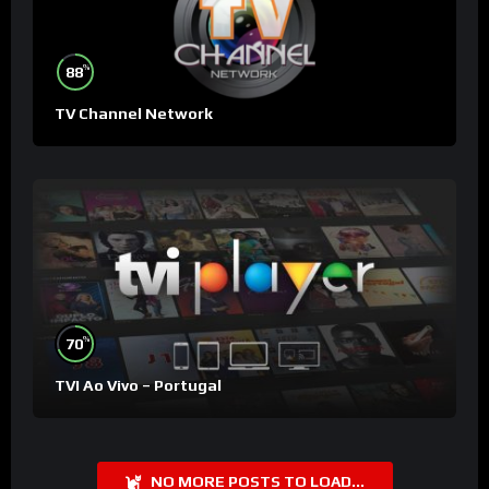
%
88
TV Channel Network
%
70
TVI Ao Vivo – Portugal
NO MORE POSTS TO LOAD...