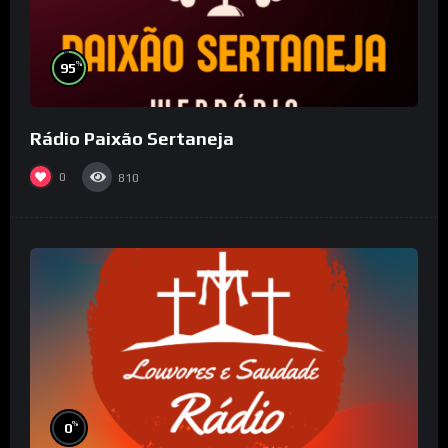
%
95
Rádio Paixão Sertaneja
0
810
%
0