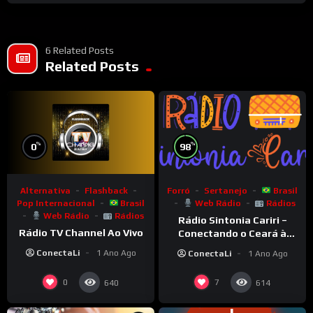
6 Related Posts
Related Posts
%
%
0
98
Alternativa
Flashback
Forró
Sertanejo
Brasil
Pop Internacional
Brasil
Web Rádio
Rádios
Web Rádio
Rádios
Rádio Sintonia Cariri –
Rádio TV Channel Ao Vivo
Conectando o Ceará à
Informação e Cultura
ConectaLi
1 Ano Ago
ConectaLi
1 Ano Ago
0
7
640
614