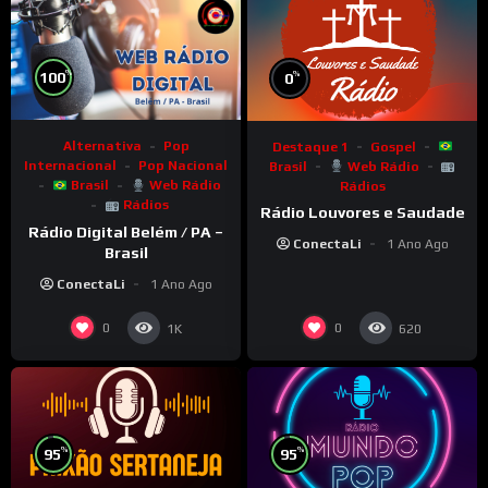
%
%
100
0
Alternativa
Pop
Destaque 1
Gospel
Internacional
Pop Nacional
Brasil
Web Rádio
Brasil
Web Rádio
Rádios
Rádios
Rádio Louvores e Saudade
Rádio Digital Belém / PA –
ConectaLi
1 Ano Ago
Brasil
ConectaLi
1 Ano Ago
0
0
1K
620
%
%
95
95