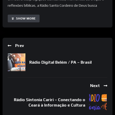
reflexões bíblicas, a Rádio Santo Cordeiro de Deus busca
fortalecer os laços com o sagrado e inspirar transformações
positivas no dia a dia.
SHOW MORE
Seja para renovar sua fé, encontrar paz em meio às
tribulações ou simplesmente compartilhar momentos de
adoração, aqui você encontrará um refúgio sonoro onde a
Prev
graça divina se faz presente a cada nota e palavra transmitida.
Sintonize-se e deixe que o Santo Cordeiro de Deus guie seus
Rádio Digital Belém / PA – Brasil
passos através do poder da música e da palavra!
Next
Rádio Sintonia Cariri – Conectando o
Ceará à Informação e Cultura