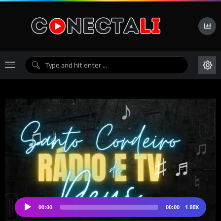
♫
♩
♮
♪
♯ ♪
1.00X
00:00
00:00