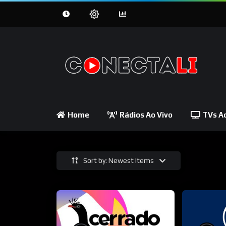
Home
Rádios Ao Vivo
TVs Ao
Sort by: Newest Items