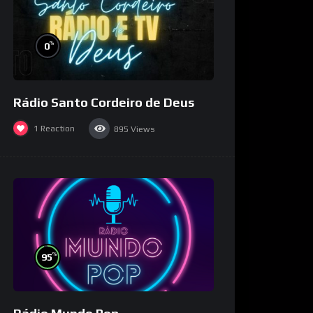
%
0
Rádio Santo Cordeiro de Deus
1
Reaction
895
Views
%
95