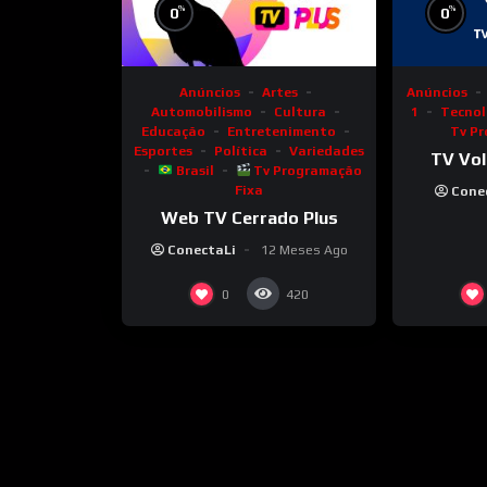
%
%
0
0
Anúncios
Artes
Anúncios
Automobilismo
Cultura
1
Tecnol
Educação
Entretenimento
Tv P
Esportes
Política
Variedades
TV Vol
Brasil
Tv Programação
Fixa
Cone
Web TV Cerrado Plus
ConectaLi
12 Meses Ago
0
420