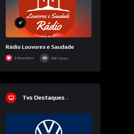
%
0
Rádio Louvores e Saudade
0
Reactions
586
Views
Tvs Destaques