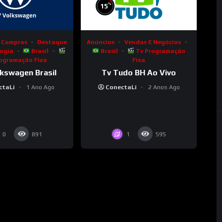
%
15
Anúncios
Vendas E Negócios
Compras
Destaque
Brasil
Tv Programação
ogia
Brasil
Fixa
rogramação Fixa
Tv Tudo BH Ao Vivo
kswagen Brasil
ConectaLi
2 Anos Ago
ctaLi
1 Ano Ago
0
1
891
595