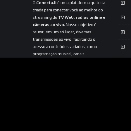
O
Conecta.li
é uma plataforma gratuita
criada para conectar você ao melhor do
streaming de
TV Web, rádios online e
câmeras ao vivo
. Nosso objetivo é
reunir, em um só lugar, diversas
transmissões ao vivo, facilitando o
acesso a conteúdos variados, como
programação musical, canais
informativos, entretenimento e
câmeras ao vivo de diferentes locais.
Acreditamos na democratização do
acesso ao streaming, oferecendo uma
experiência simples, prática e acessível
para todos.
Seja para ouvir sua rádio
favorita, acompanhar uma Web TV
ou visualizar câmeras ao vivo, o
Conecta.li está aqui para aproximar