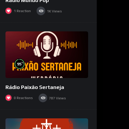
Rádio Mundo Pop
1
Reaction
1K
Views
%
95
Rádio Paixão Sertaneja
0
Reactions
787
Views