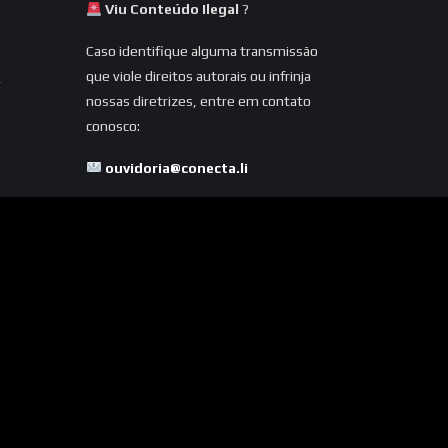
Viu Conteúdo Ilegal
?
Caso identifique alguma transmissão
que viole direitos autorais ou infrinja
nossas diretrizes, entre em contato
conosco:
ouvidoria@conecta.li
Seu reporte é essencial para
mantermos a plataforma segura e
dentro da legalidade.