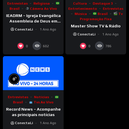
Entrevistas
Religiosa
Cultura
Destaque 3
Brasil
Câmera Ao Vivo
Entretenimento
Entrevistas
Música
Brasil
Tv
IEADRM – Igreja Evangélica
Programação Fixa
Assembleia de Deus em
Master Show TV & Rádio
Rolim de Moura–RO
ConectaLi
1 Ano Ago
ConectaLi
1 Ano Ago
0
0
602
786
%
0
Entrevistas
Notícias
Brasil
Tvs Ao Vivo
Record News – Acompanhe
as principais notícias
ConectaLi
1 Ano Ago