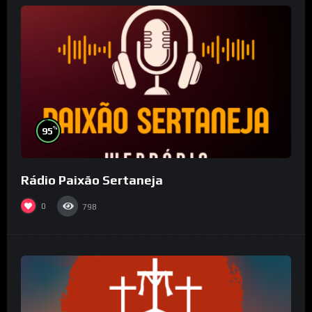
%
95
Rádio Paixão Sertaneja
0
798