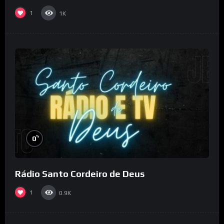
1
1K
%
0
Rádio Santo Cordeiro de Deus
1
0.9K