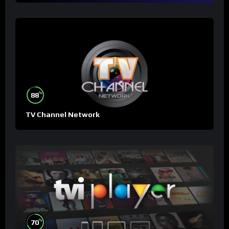
%
88
TV Channel Network
%
70