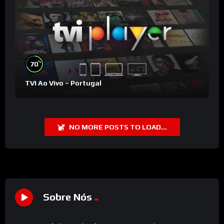
%
70
TVI Ao Vivo – Portugal
NO MORE POSTS TO LOAD...
Sobre Nós