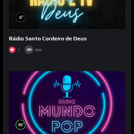
%
0
Rádio Santo Cordeiro de Deus
1
889
%
95