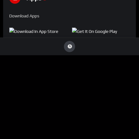
Download Apps
Denúncia
Viu Conteúdo Ilegal
?
Caso identifique alguma transmissão que viole direitos
autorais ou infrinja nossas diretrizes, entre em contato
conosco:
ouvidoria@conecta.li
Seu reporte é essencial para mantermos a plataforma segura