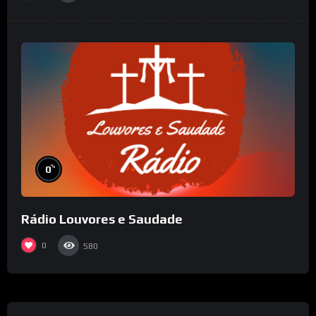
%
0
Rádio Louvores e Saudade
0
580