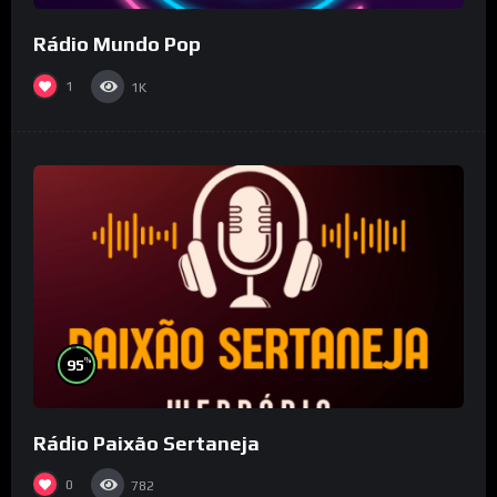
Rádio Mundo Pop
1
1K
%
95
Rádio Paixão Sertaneja
0
782