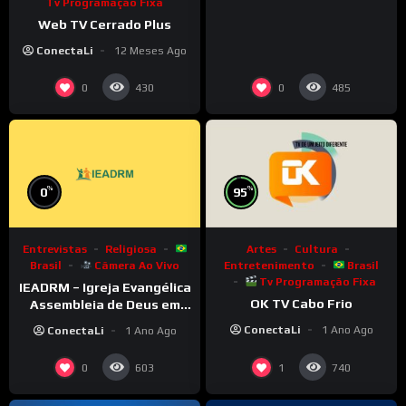
Tv Programação Fixa
Web TV Cerrado Plus
ConectaLi
12 Meses Ago
0
0
430
485
%
%
0
95
Entrevistas
Religiosa
Artes
Cultura
Brasil
Câmera Ao Vivo
Entretenimento
Brasil
Tv Programação Fixa
IEADRM – Igreja Evangélica
OK TV Cabo Frio
Assembleia de Deus em
Rolim de Moura–RO
ConectaLi
1 Ano Ago
ConectaLi
1 Ano Ago
0
1
603
740