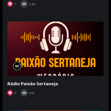
1
0.9K
%
95
Rádio Paixão Sertaneja
0
810