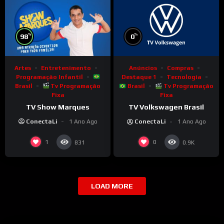
%
%
98
0
Artes
Entretenimento
Anúncios
Compras
Programação Infantil
Destaque 1
Tecnologia
Brasil
Tv Programação
Brasil
Tv Programação
Fixa
Fixa
TV Show Marques
TV Volkswagen Brasil
ConectaLi
1 Ano Ago
ConectaLi
1 Ano Ago
1
0
831
0.9K
LOAD MORE