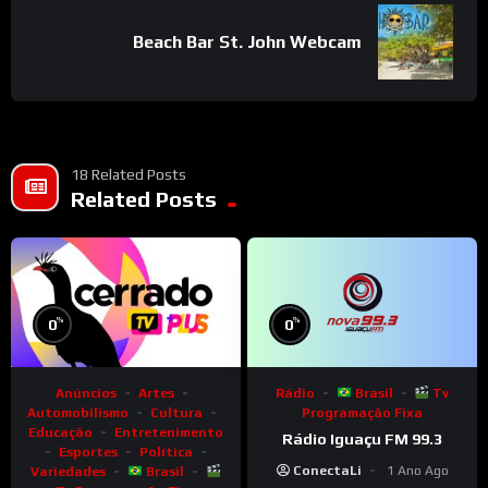
Beach Bar St. John Webcam
18 Related Posts
Related Posts
%
%
0
0
Anúncios
Artes
Rádio
Brasil
Tv
Automobilismo
Cultura
Programação Fixa
Educação
Entretenimento
Rádio Iguaçu FM 99.3
Esportes
Política
ConectaLi
1 Ano Ago
Variedades
Brasil