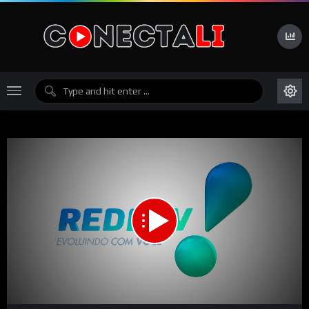
Network error
Download File:
https://tv01.zas.media:1936/redetvparana/redetvparana/chunklist_w117539567.m3u8