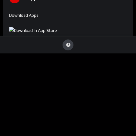
Download Apps
Denúncia
Viu Conteúdo Ilegal
?
Caso identifique alguma transmissão que viole direitos
autorais ou infrinja nossas diretrizes, entre em contato
conosco:
ouvidoria@conecta.li
Seu reporte é essencial para mantermos a plataforma segura