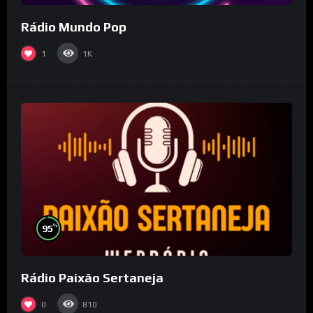
Rádio Mundo Pop
1
1K
%
95
Rádio Paixão Sertaneja
0
810