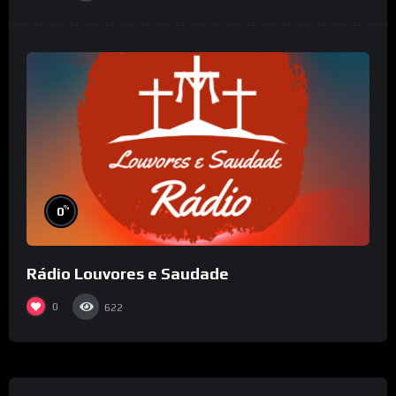
%
0
Rádio Louvores e Saudade
0
622