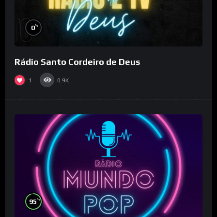
%
0
Rádio Santo Cordeiro de Deus
1
0.9K
%
95