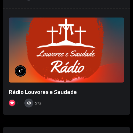
%
0
Rádio Louvores e Saudade
0
572