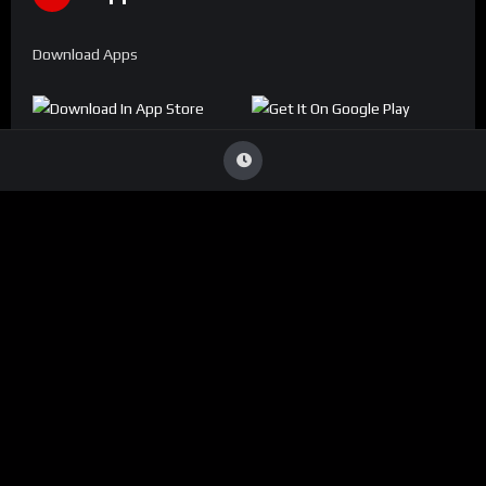
Download Apps
Denúncia
Viu Conteúdo Ilegal
?
Caso identifique alguma transmissão que viole direitos
autorais ou infrinja nossas diretrizes, entre em contato
conosco:
ouvidoria@conecta.li
Seu reporte é essencial para mantermos a plataforma segura