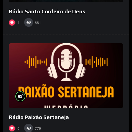
Rádio Santo Cordeiro de Deus
1
881
%
95
Rádio Paixão Sertaneja
0
779