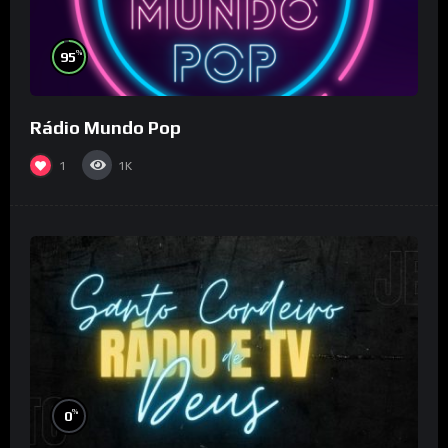
%
95
Rádio Mundo Pop
1
1K
%
0