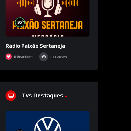
%
95
Rádio Paixão Sertaneja
0
Reactions
798
Views
Tvs Destaques