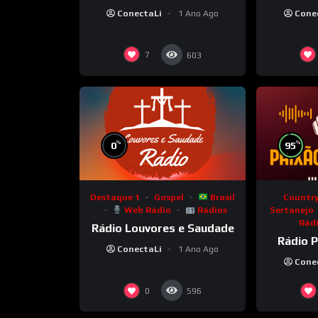
Informação e Cultura
ConectaLi
1 Ano Ago
Cone
7
603
%
%
0
95
Destaque 1
Gospel
Brasil
Countr
Web Rádio
Rádios
Sertanejo
Rád
Rádio Louvores e Saudade
Rádio P
ConectaLi
1 Ano Ago
Cone
0
596