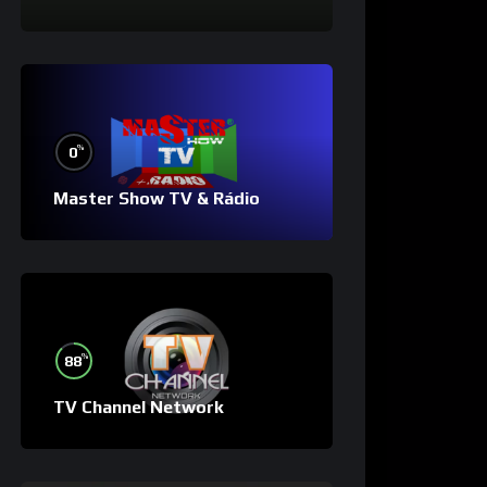
%
0
Master Show TV & Rádio
%
88
TV Channel Network