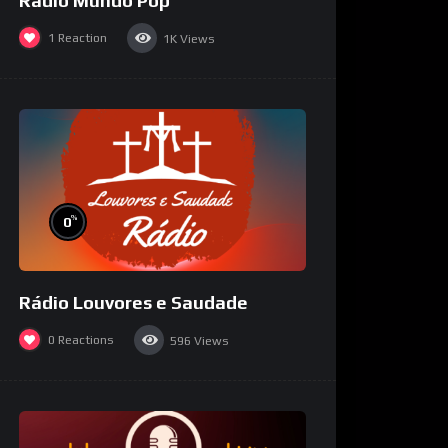
Rádio Mundo Pop
1
Reaction
1K
Views
%
0
Rádio Louvores e Saudade
0
Reactions
596
Views