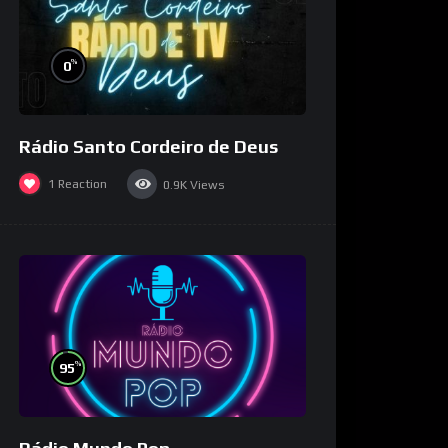
%
0
Rádio Santo Cordeiro de Deus
1
Reaction
0.9K
Views
%
95