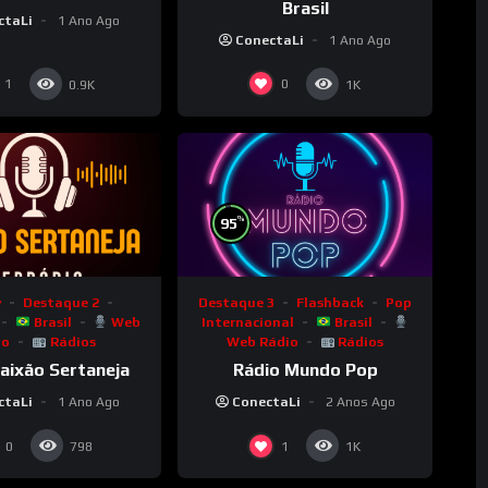
Brasil
ctaLi
1 Ano Ago
ConectaLi
1 Ano Ago
1
0
0.9K
1K
%
95
y
Destaque 2
Destaque 3
Flashback
Pop
Brasil
Web
Internacional
Brasil
io
Rádios
Web Rádio
Rádios
aixão Sertaneja
Rádio Mundo Pop
ctaLi
1 Ano Ago
ConectaLi
2 Anos Ago
0
1
798
1K