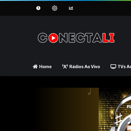
Home
Rádios Ao Vivo
TVs Ao
♫ ♩
♩