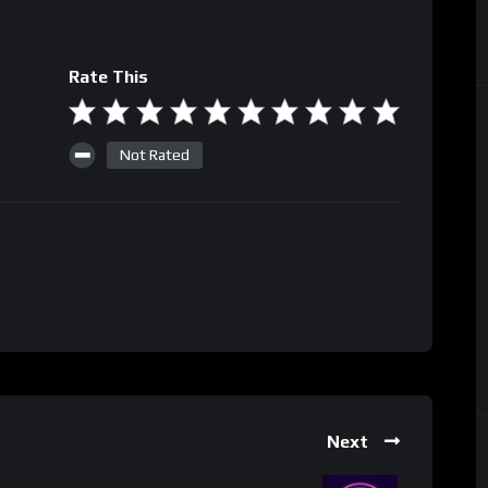
Rate This
Not Rated
Next