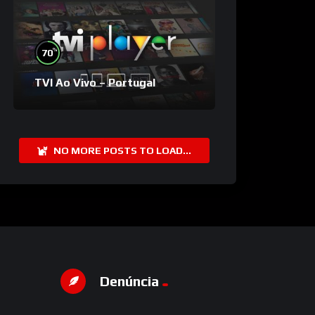
%
70
TVI Ao Vivo – Portugal
NO MORE POSTS TO LOAD...
Denúncia