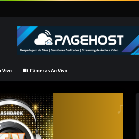
 Vivo
Câmeras Ao Vivo
♪
♫ ♮
♯ ♬