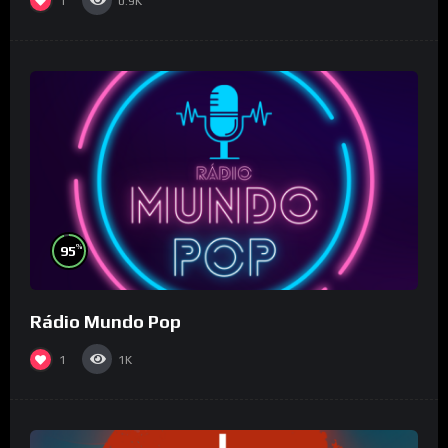
1
0.9K
%
95
Rádio Mundo Pop
1
1K