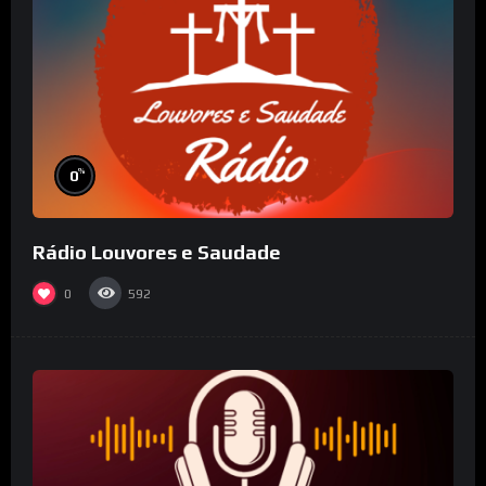
%
0
Rádio Louvores e Saudade
0
592