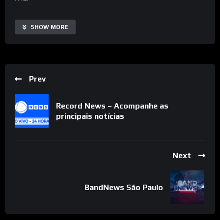
Esta transmissão é protegida pela legislação brasileira sobre
SHOW MORE
direito autoral. Não é permitida a cópia ou reprodução dessa
transmissão (imagem, vídeo ou áudio) sem autorização
expressa do A12 (
contato@a12.com
).
Prev
Record News – Acompanhe as
principais notícias
Next
BandNews São Paulo