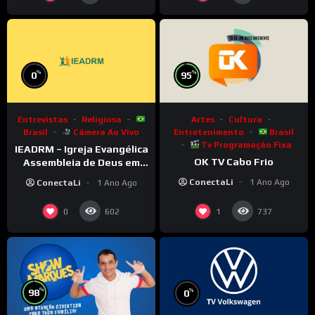
%
%
0
95
Entrevistas
Religiosa
Artes
Cultura
Brasil
Câmera Ao Vivo
Entretenimento
Brasil
Tv Programação Fixa
IEADRM – Igreja Evangélica
OK TV Cabo Frio
Assembleia de Deus em
Rolim de Moura–RO
ConectaLi
1 Ano Ago
ConectaLi
1 Ano Ago
0
1
602
737
%
%
98
0