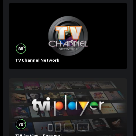
%
88
TV Channel Network
%
70
TVI Ao Vivo – Portugal