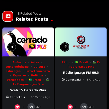
18 Related Posts
Related Posts
%
%
0
0
Anúncios
Artes
Rádio
Brasil
Tv
Automobilismo
Cultura
Programação Fixa
Educação
Entretenimento
Rádio Iguaçu FM 99.3
Esportes
Política
ConectaLi
1 Ano Ago
Variedades
Brasil
Tv Programação Fixa
Web TV Cerrado Plus
ConectaLi
12 Meses Ago
0
0
425
480