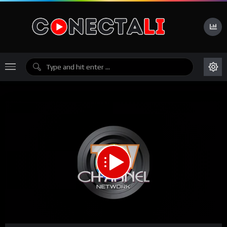
1.00X
00:00
00:00
15