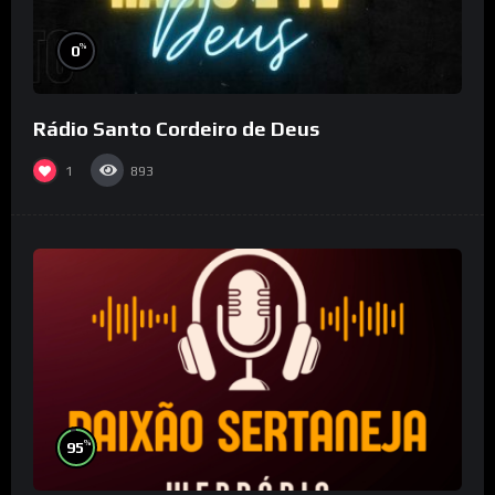
%
0
Rádio Santo Cordeiro de Deus
1
893
%
95