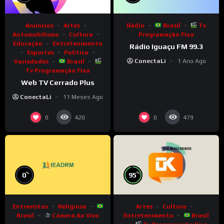
Anúncios
Artes
Rádio
Brasil
Tv
Automobilismo
Cultura
Programação Fixa
Educação
Entretenimento
Rádio Iguaçu FM 99.3
Esportes
Política
ConectaLi
1 Ano Ago
Variedades
Brasil
Tv Programação Fixa
Web TV Cerrado Plus
ConectaLi
11 Meses Ago
0
0
420
479
%
%
0
95
Entrevistas
Religiosa
Artes
Cultura
Brasil
Câmera Ao Vivo
Entretenimento
Brasil