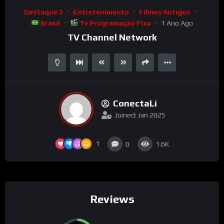
Video
Destaque 2
Entretenimento
Filmes Antigos
Player
Brasil
Tv Programação Fixa
1 Ano Ago
TV Channel Network
ConectaLi
Joined: Jan 2025
1
0
1.6K
Reviews