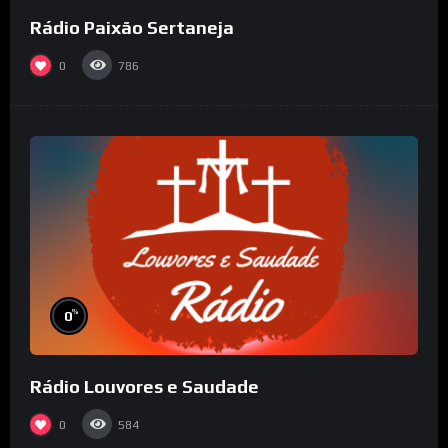
Rádio Paixão Sertaneja
0
786
%
0
Rádio Louvores e Saudade
0
584