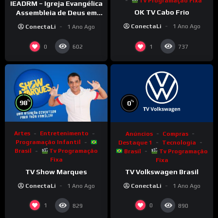
Tv Programação Fixa
IEADRM – Igreja Evangélica
OK TV Cabo Frio
Assembleia de Deus em
Rolim de Moura–RO
ConectaLi
1 Ano Ago
ConectaLi
1 Ano Ago
0
1
602
737
%
%
98
0
Artes
Entretenimento
Anúncios
Compras
Programação Infantil
Destaque 1
Tecnologia
Brasil
Tv Programação
Brasil
Tv Programação
Fixa
Fixa
TV Show Marques
TV Volkswagen Brasil
ConectaLi
1 Ano Ago
ConectaLi
1 Ano Ago
1
0
829
890