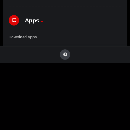
Apps
Download Apps
Denúncia
Viu Conteúdo Ilegal
?
Caso identifique alguma transmissão que viole direitos
autorais ou infrinja nossas diretrizes, entre em contato
conosco: