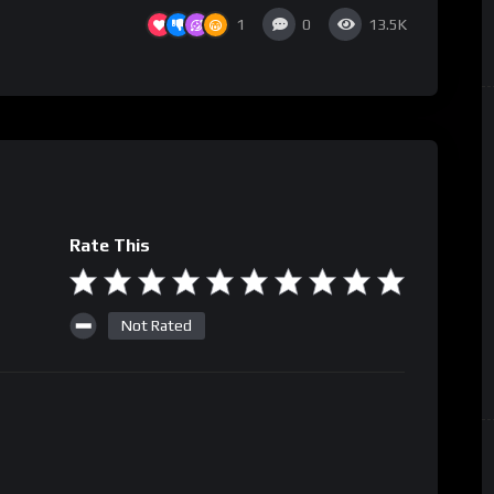
1
0
13.5K
Rate This
Not Rated