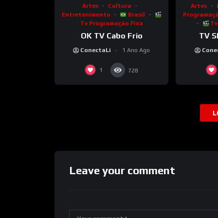
Artes
Cultura
Artes
Entretenimento
Brasil
Programaçã
Tv Programação Fixa
Tv
OK TV Cabo Frio
TV S
ConectaLi
1 Ano Ago
Cone
1
728
L
Leave your comment