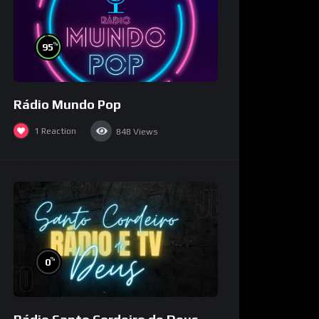
%
95
Rádio Mundo Pop
1
Reaction
848
Views
%
0