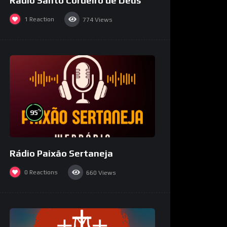
Rádio Santo Cordeiro de Deus
1
Reaction
774
Views
%
95
Rádio Paixão Sertaneja
0
Reactions
660
Views