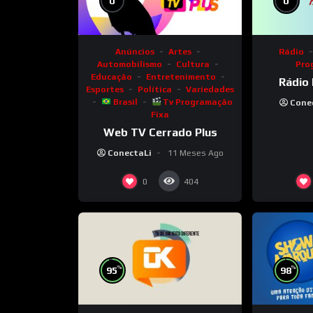
0
0
Anúncios
Artes
Rádio
Automobilismo
Cultura
Pro
Educação
Entretenimento
Rádio 
Esportes
Política
Variedades
Brasil
Tv Programação
Cone
Fixa
Web TV Cerrado Plus
ConectaLi
11 Meses Ago
0
404
%
%
95
98