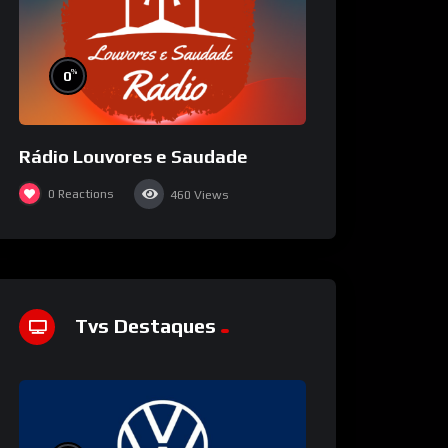
%
0
Rádio Louvores e Saudade
0
Reactions
460
Views
Tvs Destaques