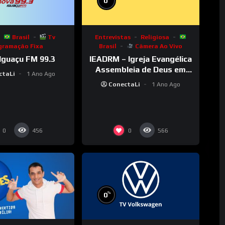
0
Brasil
Tv
Entrevistas
Religiosa
gramação Fixa
Brasil
Câmera Ao Vivo
Iguaçu FM 99.3
IEADRM – Igreja Evangélica
Assembleia de Deus em
ctaLi
1 Ano Ago
Rolim de Moura–RO
ConectaLi
1 Ano Ago
0
0
456
566
%
0