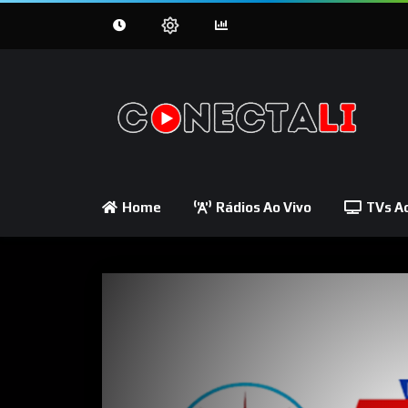
Home
Rádios Ao Vivo
TVs Ao