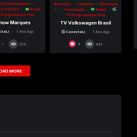
Entretenimento
Anúncios
Compras
Destaque
o Infantil
Brasil
1
Tecnologia
Brasil
 Programação Fixa
Tv Programação Fixa
how Marques
TV Volkswagen Brasil
ctaLi
1 Ano Ago
ConectaLi
1 Ano Ago
1
0
815
847
OAD MORE