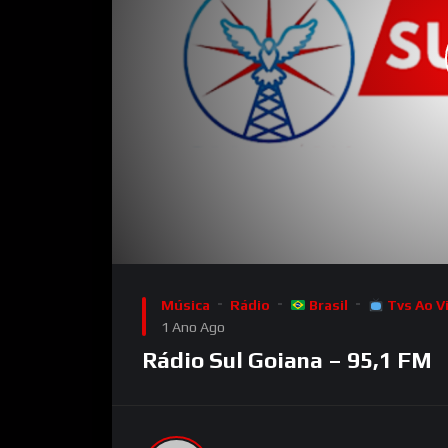
00:00
Video
Player
Música
Rádio
Brasil
Tvs Ao V
1 Ano Ago
Rádio Sul Goiana – 95,1 FM