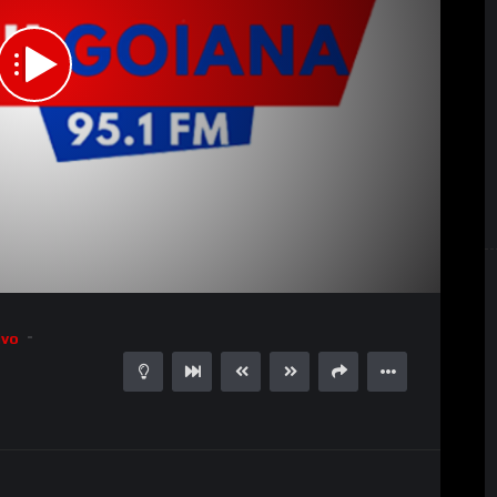
1.00X
00:00
15
ivo