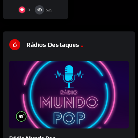
0
525
Rádios Destaques
%
95