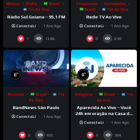
Música
Rádio
Brasil
Telejornais
Variedades
Tvs Ao Vivo
Brasil
Tvs Ao Vivo
Rádio Sul Goiana – 95,1 FM
Rede TV Ao Vivo
ConectaLi
1 Ano Ago
ConectaLi
1 Ano Ago
1
0
13.8K
0.9K
%
%
0
0
Notícias
Brasil
Tvs
Religiosa
Brasil
Tvs
Ao Vivo
Ao Vivo
BandNews São Paulo
Aparecida Ao Vivo – Você
24h em oração na Casa da
ConectaLi
1 Ano Ago
Mãe Aparecida
ConectaLi
1 Ano Ago
0
0
605
384