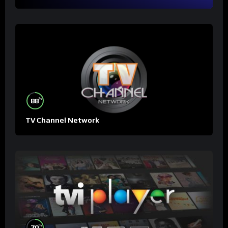
%
88
TV Channel Network
%
70